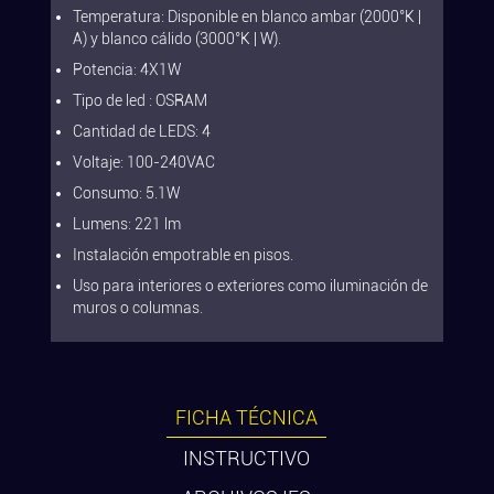
Temperatura: Disponible en blanco ambar (2000°K |
A) y blanco cálido (3000°K | W).
Potencia: 4X1W
Tipo de led : OSRAM
Cantidad de LEDS: 4
Voltaje: 100-240VAC
Consumo: 5.1W
Lumens: 221 lm
Instalación empotrable en pisos.
Uso para interiores o exteriores como iluminación de
muros o columnas.
FICHA TÉCNICA
INSTRUCTIVO