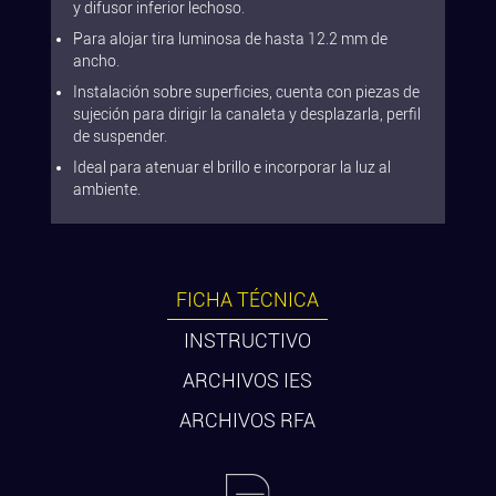
y difusor inferior lechoso.
Para alojar tira luminosa de hasta 12.2 mm de
ancho.
Instalación sobre superficies, cuenta con piezas de
sujeción para dirigir la canaleta y desplazarla, perfil
de suspender.
Ideal para atenuar el brillo e incorporar la luz al
ambiente.
FICHA TÉCNICA
INSTRUCTIVO
ARCHIVOS IES
ARCHIVOS RFA