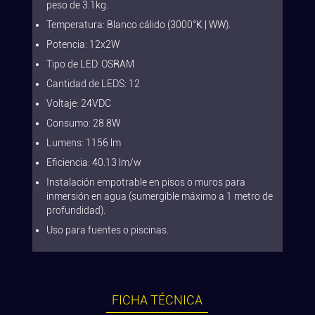
peso de 3.1kg.
Temperatura: Blanco cálido (3000°K | WW).
Potencia: 12x2W
Tipo de LED: OSRAM
Cantidad de LEDS: 12
Voltaje: 24VDC
Consumo: 28.8W
Lumens: 1156 lm
Eficiencia: 40.13 lm/w
Instalación empotrable en pisos o muros para
inmersión en agua (sumergible máximo a 1 metro de
profundidad).
Uso para fuentes o piscinas.
FICHA TÉCNICA