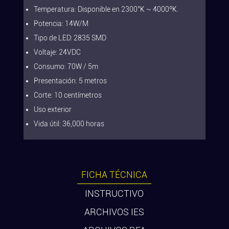
Temperatura: Disponible en 2300°K ~ 4000ºK.
Potencia: 14W/M
Tipo de LED: 2835 SMD
Voltaje: 24VDC
Consumo: 70W / 5m
Presentación: 5 metros
Corte: 10 centímetros
Uso exterior
Vida útil: 36,000 horas
FICHA TÉCNICA
INSTRUCTIVO
ARCHIVOS IES