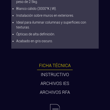
peso de 2.5kg.
Blanco cálido (3000°K | W).
Instalación sobre muros en exteriores.
Ideal para iluminar columnas y superficies con
texturas.
Ópticas de alta definición.
Acabado en gris oscuro.
FICHA TÉCNICA
INSTRUCTIVO
ARCHIVOS IES
ARCHIVOS RFA