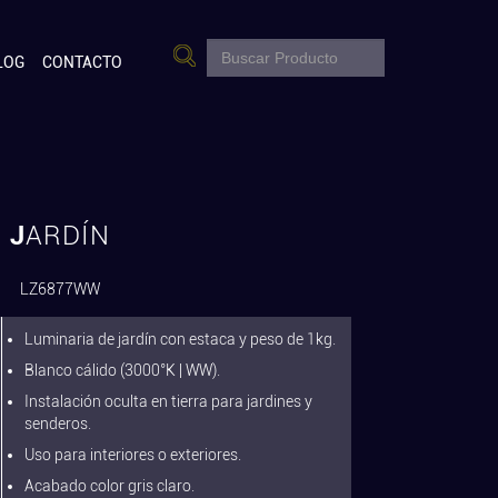
LOG
CONTACTO
JARDÍN
LZ6877WW
Luminaria de jardín con estaca y peso de 1kg.
Blanco cálido (3000°K | WW).
Instalación oculta en tierra para jardines y
senderos.
Uso para interiores o exteriores.
Acabado color gris claro.