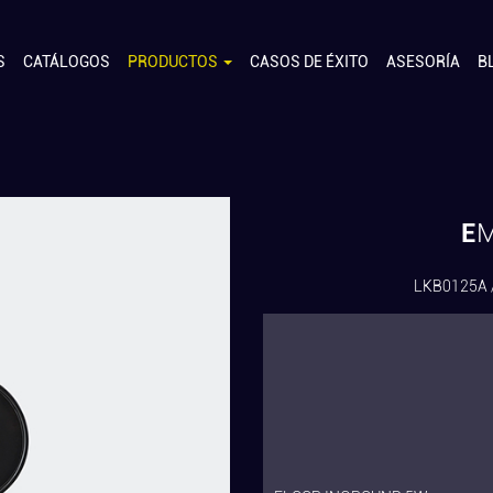
S
CATÁLOGOS
PRODUCTOS
CASOS DE ÉXITO
ASESORÍA
B
E
LKB0125A 