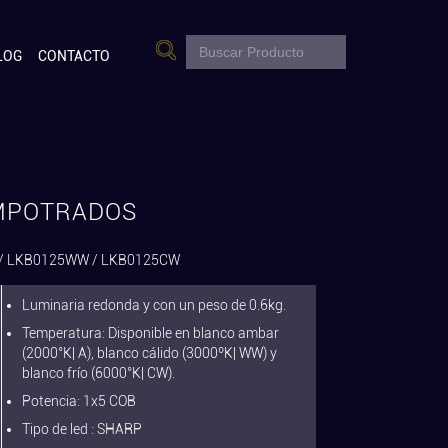
LOG
CONTACTO
MPOTRADOS
/ LKB0125WW / LKB0125CW
Luminaria redonda y con un peso de 0.6kg.
Temperatura: Disponible en blanco ambar
(2000°K| A), blanco cálido (3000ºK| WW) y
blanco frío (6000°K| CW).
Potencia: 1x5 COB
Tipo de led : SHARP