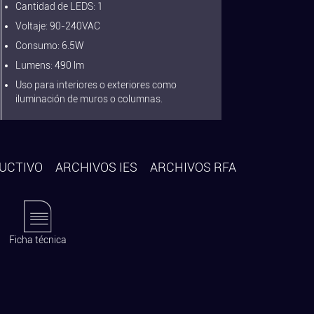
Cantidad de LEDS: 1
Voltaje: 90-240VAC
Consumo: 6.5W
Lumens: 490 lm
Uso para interiores o exteriores como
iluminación de muros o columnas.
UCTIVO
ARCHIVOS IES
ARCHIVOS RFA
Ficha técnica